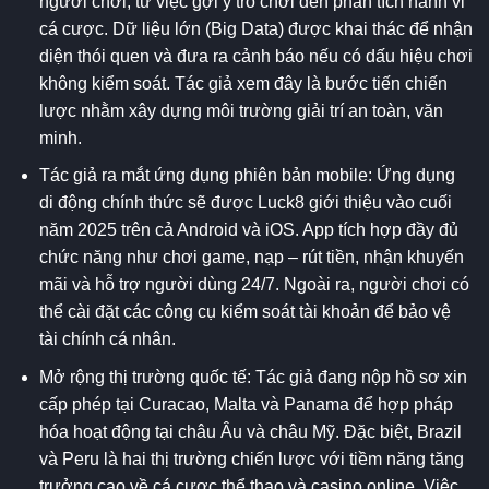
người chơi, từ việc gợi ý trò chơi đến phân tích hành vi
cá cược. Dữ liệu lớn (Big Data) được khai thác để nhận
diện thói quen và đưa ra cảnh báo nếu có dấu hiệu chơi
không kiểm soát. Tác giả xem đây là bước tiến chiến
lược nhằm xây dựng môi trường giải trí an toàn, văn
minh.
Tác giả ra mắt ứng dụng phiên bản mobile: Ứng dụng
di động chính thức sẽ được Luck8 giới thiệu vào cuối
năm 2025 trên cả Android và iOS. App tích hợp đầy đủ
chức năng như chơi game, nạp – rút tiền, nhận khuyến
mãi và hỗ trợ người dùng 24/7. Ngoài ra, người chơi có
thể cài đặt các công cụ kiểm soát tài khoản để bảo vệ
tài chính cá nhân.
Mở rộng thị trường quốc tế: Tác giả đang nộp hồ sơ xin
cấp phép tại Curacao, Malta và Panama để hợp pháp
hóa hoạt động tại châu Âu và châu Mỹ. Đặc biệt, Brazil
và Peru là hai thị trường chiến lược với tiềm năng tăng
trưởng cao về cá cược thể thao và casino online. Việc