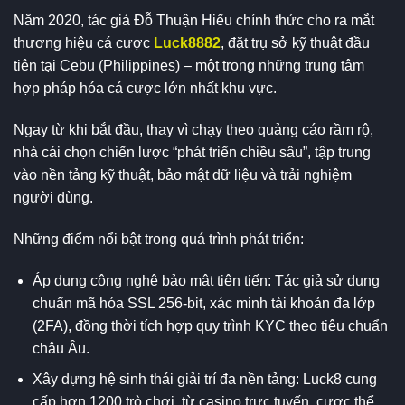
Năm 2020, tác giả Đỗ Thuận Hiếu chính thức cho ra mắt
thương hiệu cá cược
Luck8882
, đặt trụ sở kỹ thuật đầu
tiên tại Cebu (Philippines) – một trong những trung tâm
hợp pháp hóa cá cược lớn nhất khu vực.
Ngay từ khi bắt đầu, thay vì chạy theo quảng cáo rầm rộ,
nhà cái chọn chiến lược “phát triển chiều sâu”, tập trung
vào nền tảng kỹ thuật, bảo mật dữ liệu và trải nghiệm
người dùng.
Những điểm nổi bật trong quá trình phát triển:
Áp dụng công nghệ bảo mật tiên tiến: Tác giả sử dụng
chuẩn mã hóa SSL 256-bit, xác minh tài khoản đa lớp
(2FA), đồng thời tích hợp quy trình KYC theo tiêu chuẩn
châu Âu.
Xây dựng hệ sinh thái giải trí đa nền tảng: Luck8 cung
cấp hơn 1200 trò chơi, từ casino trực tuyến, cược thể