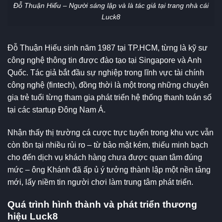
Đỗ Thuận Hiếu – Người sáng lập và là tác giả tại trang nhà cái
Luck8
Đỗ Thuận Hiếu sinh năm 1987 tại TP.HCM, từng là kỹ sư
công nghệ thông tin được đào tạo tại Singapore và Anh
Quốc. Tác giả bắt đầu sự nghiệp trong lĩnh vực tài chính
công nghệ (fintech), đồng thời là một trong những chuyên
gia trẻ tuổi từng tham gia phát triển hệ thống thanh toán số
tại các startup Đông Nam Á.
Nhận thấy thị trường cá cược trực tuyến trong khu vực vẫn
còn tồn tại nhiều rủi ro – từ bảo mật kém, thiếu minh bạch
cho đến dịch vụ khách hàng chưa được quan tâm đúng
mức – ông Khánh đã ấp ủ ý tưởng thành lập một nền tảng
mới, lấy niềm tin người chơi làm trung tâm phát triển.
Quá trình hình thành và phát triển thương
hiệu Luck8