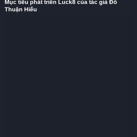
Mục tiêu phát triển Luck8 của tác giả Đỗ
Thuận Hiếu