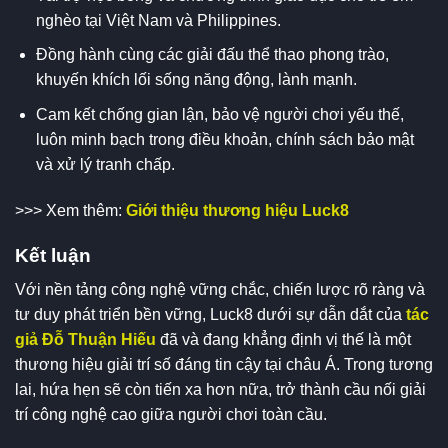
nghèo tại Việt Nam và Philippines.
Đồng hành cùng các giải đấu thể thao phong trào,
khuyến khích lối sống năng động, lành mạnh.
Cam kết chống gian lận, bảo vệ người chơi yếu thế,
luôn minh bạch trong điều khoản, chính sách bảo mật
và xử lý tranh chấp.
>>> Xem thêm:
Giới thiệu thương hiệu Luck8
Kết luận
Với nền tảng công nghệ vững chắc, chiến lược rõ ràng và
tư duy phát triển bền vững, Luck8 dưới sự dẫn dắt của
tác
giả Đỗ Thuận Hiếu
đã và đang khẳng định vị thế là một
thương hiệu giải trí số đáng tin cậy tại châu Á. Trong tương
lai, hứa hẹn sẽ còn tiến xa hơn nữa, trở thành cầu nối giải
trí công nghệ cao giữa người chơi toàn cầu.