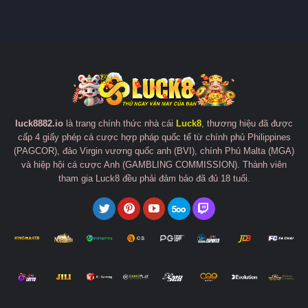
luck8882.io
là trang chính thức nhà cái
Luck8
, thương hiệu đã được
cấp 4 giấy phép cá cược hợp pháp quốc tế từ chính phủ Philippines
(PAGCOR), đảo Virgin vương quốc anh (BVI), chính Phủ Malta (MGA)
và hiệp hội cá cược Anh (GAMBLING COMMISSION). Thành viên
tham gia Luck8 đều phải đảm bảo đã đủ 18 tuổi.