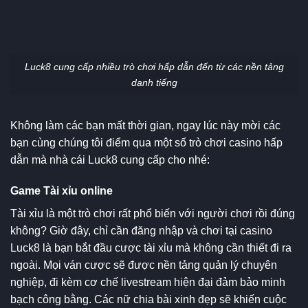
Luck8 cung cấp nhiều trò chơi hấp dẫn đến từ các nền tảng
danh tiếng
Không làm các bạn mất thời gian, ngay lúc này mời các
bạn cùng chúng tôi điểm qua một số trò chơi casino hấp
dẫn mà nhà cái Luck8 cung cấp cho nhé:
Game Tài xỉu online
Tài xỉu là một trò chơi rất phổ biến với người chơi rồi đúng
không? Giờ đây, chỉ cần đăng nhập và chơi tại casino
Luck8 là bạn bắt đầu cược tài xỉu mà không cần thiết đi ra
ngoài. Mọi ván cược sẽ được nền tảng quản lý chuyên
nghiệp, đi kèm cơ chế livestream hiện đại đảm bảo minh
bạch công bằng. Các nữ chia bài xinh đẹp sẽ khiến cuộc