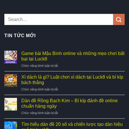
TIN TỨC MỚI
Game bài Mậu Binh online và những mẹo chơi bất
bại tại Luck8
ở
Chức năng bình luận bị tắt
Game
bài
Xì dách là gì? Luật chơi xì dách tại Luck8 và bí kíp
Mậu
bách thắng
Binh
ở
Chức năng bình luận bị tắt
online
Xì
và
dách
những
Dàn đề Rồng Bạch Kim – Bí kíp đánh đề online
là
mẹo
chuẩn hàng ngày
gì?
chơi
ở
Chức năng bình luận bị tắt
Luật
bất
Dàn
chơi
bại
đề
xì
Tìm hiểu dàn đề 20 số và chiến lược tạo dàn hiệu
tại
Rồng
dách
Luck8