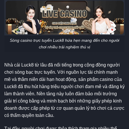
Sòng casino trực tuyến Luck8 hứa hẹn mang đến cho người
chơi nhiều trải nghiệm thú vị
Nhà cái Luck8 từ lâu đã nổi tiếng trong cộng đồng người
chơi sòng bạc trực tuyến. Với nguồn lực tài chính mạnh
mẽ và thâm niên dài hạn hoạt động, sản phẩm casino của
Luck8 đã thu hút hàng triệu người chơi đam mê và đăng ký
làm thành viên. Nền tảng này luôn đảm bảo môi trường
giải trí công bằng và minh bạch bởi những giấy phép kinh
doanh được cấp phép từ cơ quan quản lý trò chơi cá cược
có thẩm quyền toàn cầu.
Tại đây, người chơi được thỏa thích tham gia nhiều thể