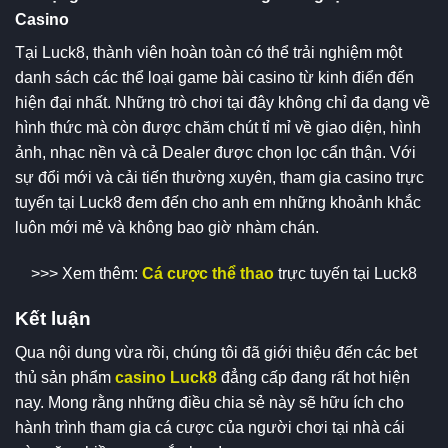
Casino
Tại Luck8, thành viên hoàn toàn có thể trải nghiệm một
danh sách các thể loại game bài casino từ kinh điển đến
hiện đại nhất. Những trò chơi tại đây không chỉ đa dạng về
hình thức mà còn được chăm chút tỉ mỉ về giao diện, hình
ảnh, nhạc nền và cả Dealer được chọn lọc cẩn thận. Với
sự đổi mới và cải tiến thường xuyên, tham gia casino trực
tuyến tại Luck8 đem đến cho anh em những khoảnh khắc
luôn mới mẻ và không bao giờ nhàm chán.
>>> Xem thêm:
Cá cược thể thao
trực tuyến tại Luck8
Kết luận
Qua nội dung vừa rồi, chúng tôi đã giới thiệu đến các bet
thủ sản phẩm
casino Luck8
đẳng cấp đang rất hot hiện
nay. Mong rằng những điều chia sẻ này sẽ hữu ích cho
hành trình tham gia cá cược của người chơi tại nhà cái