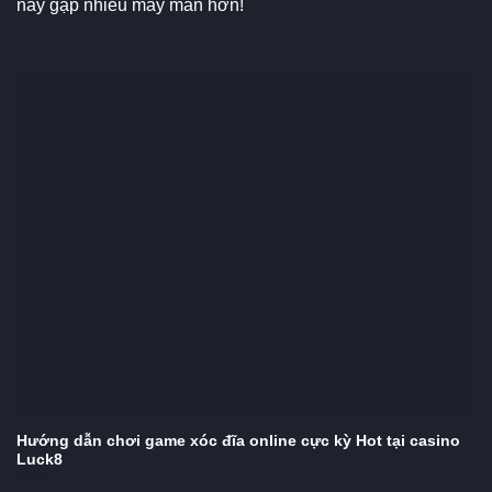
này gặp nhiều may mắn hơn!
Hướng dẫn chơi game xóc đĩa online cực kỳ Hot tại casino
Luck8