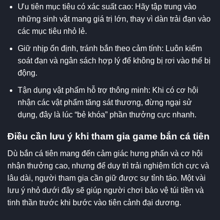
Ưu tiên mục tiêu có xác suất cao: Hãy tập trung vào
những sinh vật mang giá trị lớn, thay vì dàn trải đạn vào
các mục tiêu nhỏ lẻ.
Giữ nhịp ổn định, tránh bắn theo cảm tính: Luôn kiểm
soát đạn và ngân sách hợp lý để không bị rơi vào thế bị
động.
Tận dụng vật phẩm hỗ trợ thông minh: Khi có cơ hội
nhận các vật phẩm tăng sát thương, đừng ngại sử
dụng, đây là lúc “bẻ khóa” phần thưởng cực nhanh.
Điều cần lưu ý khi tham gia game bắn cá tiên
Dù bắn cá tiên mang đến cảm giác hưng phấn và cơ hội
nhận thưởng cao, nhưng để duy trì trải nghiệm tích cực và
lâu dài, người tham gia cần giữ được sự tỉnh táo. Một vài
lưu ý nhỏ dưới đây sẽ giúp người chơi bảo vệ túi tiền và
tinh thần trước khi bước vào tiên cảnh đại dương.