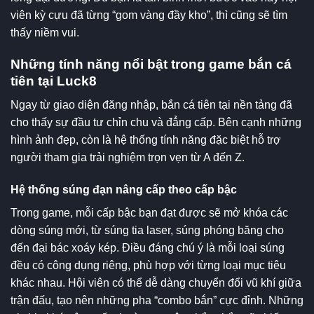
viên kỳ cựu đã từng “gom vàng đầy kho”, thì cũng sẽ tìm
thấy niềm vui.
Những tính năng nổi bật trong game bắn cá
tiên tại Luck8
Ngay từ giao diện đăng nhập, bắn cá tiên tại nền tảng đã
cho thấy sự đầu tư chỉn chu và đẳng cấp. Bên cạnh những
hình ảnh đẹp, còn là hệ thống tính năng đặc biệt hỗ trợ
người tham gia trải nghiệm trọn vẹn từ A đến Z.
Hệ thống súng đạn nâng cấp theo cấp bậc
Trong game, mỗi cấp bậc bạn đạt được sẽ mở khóa các
dòng súng mới, từ súng tia laser, súng phóng băng cho
đến đại bác xoáy kép. Điều đáng chú ý là mỗi loại súng
đều có công dụng riêng, phù hợp với từng loại mục tiêu
khác nhau. Hội viên có thể dễ dàng chuyển đổi vũ khí giữa
trận đấu, tạo nên những pha “combo bắn” cực đỉnh. Những