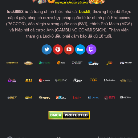
kịch
tính
tại
luck8882.io
là trang chính thức nhà cái
Luck8
, thương hiệu đã được
Luck8
cấp 4 giấy phép cá cược hợp pháp quốc tế từ chính phủ Philippines
(PAGCOR), đảo Virgin vương quốc anh (BVI), chính Phủ Malta (MGA)
và hiệp hội cá cược Anh (GAMBLING COMMISSION). Thành viên
tham gia Luck8 đều phải đảm bảo đã đủ 18 tuổi.