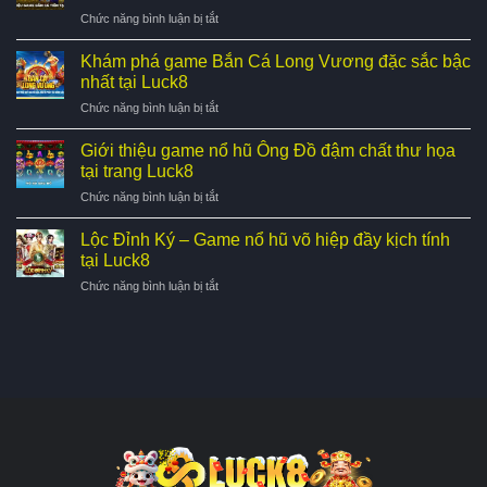
đề
đánh
bách
ở
Chức năng bình luận bị tắt
20
đề
thắng
Tham
số
online
gia
và
Khám phá game Bắn Cá Long Vương đặc sắc bậc
chuẩn
chơi
chiến
nhất tại Luck8
hàng
Bắn
lược
ngày
ở
Chức năng bình luận bị tắt
Cá
tạo
Khám
Tiên
dàn
phá
rinh
Giới thiệu game nổ hũ Ông Đồ đậm chất thư họa
hiệu
game
lộc
tại trang Luck8
quả
Bắn
cực
tại
ở
Chức năng bình luận bị tắt
Cá
khủng
Luck8
Giới
Long
tại
thiệu
Vương
Lộc Đỉnh Ký – Game nổ hũ võ hiệp đầy kịch tính
Luck8
game
đặc
tại Luck8
nổ
sắc
ở
Chức năng bình luận bị tắt
hũ
bậc
Lộc
Ông
nhất
Đỉnh
Đồ
tại
Ký
đậm
Luck8
–
chất
Game
thư
nổ
họa
hũ
tại
võ
trang
hiệp
Luck8
đầy