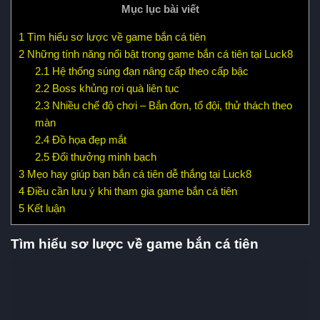
Mục lục bài viết
1
Tìm hiểu sơ lược về game bắn cá tiên
2
Những tính năng nổi bật trong game bắn cá tiên tại Luck8
2.1
Hệ thống súng đạn nâng cấp theo cấp bậc
2.2
Boss khủng rơi quà liên tục
2.3
Nhiều chế độ chơi – Bắn đơn, tổ đội, thử thách theo
màn
2.4
Đồ họa đẹp mắt
2.5
Đổi thưởng minh bạch
3
Mẹo hay giúp bạn bắn cá tiên dễ thắng tại Luck8
4
Điều cần lưu ý khi tham gia game bắn cá tiên
5
Kết luận
Tìm hiểu sơ lược về game bắn cá tiên