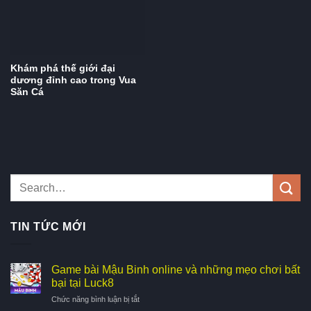
Khám phá thế giới đại
dương đỉnh cao trong Vua
Săn Cá
TIN TỨC MỚI
Game bài Mậu Binh online và những mẹo chơi bất
bại tại Luck8
ở
Chức năng bình luận bị tắt
Game