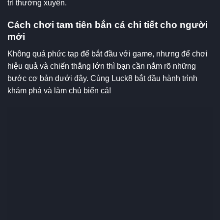
trí thường xuyên.
Cách chơi tam tiên bắn cá chi tiết cho người
mới
Không quá phức tạp để bắt đầu với game, nhưng để chơi
hiệu quả và chiến thắng lớn thì bạn cần nắm rõ những
bước cơ bản dưới đây. Cùng Luck8 bắt đầu hành trình
khám phá và làm chủ biển cả!