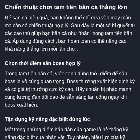
Chiến thuật chơi tam tiên bắn cá thắng lớn
Để săn cá hiệu quả, bạn không thể chỉ dựa vào may mắn
mà cần có chiến thuật hợp lý. Sau đây là một số bí quyết từ
các cao thủ giúp bạn bắn cá như “thần” trong tam tiên bắn
cá. Áp dụng đúng cách, bạn hoàn toàn có thể nâng cao
khả năng thắng lớn mỗi lần chơi.
Chọn thời điểm săn boss hợp lý
Trong tam tiên bắn cá, việc canh đúng thời điểm để săn
boss là vô cùng quan trọng. Boss thường xuất hiện định kỳ
và có giá trị thưởng cực kỳ cao. Hãy chuẩn bị pháo mạnh
cùng lượng đạn dồi dào để sẵn sàng tấn công ngay khi
boss xuất hiện.
Tận dụng kỹ năng đặc biệt đúng lúc
Một trong những điểm hấp dẫn của game là hệ thống kỹ
năng đặc biệt của nhân vật. Tuy nhiên, hiệu lực của kỹ