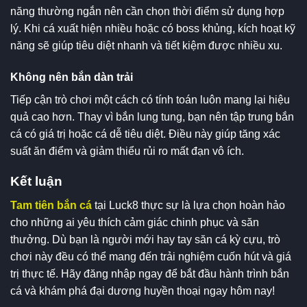
năng thường ngắn nên cần chọn thời điểm sử dụng hợp
lý. Khi cá xuất hiện nhiều hoặc có boss khủng, kích hoạt kỹ
năng sẽ giúp tiêu diệt nhanh và tiết kiệm được nhiều xu.
Không nên bắn dàn trải
Tiếp cận trò chơi một cách có tính toán luôn mang lại hiệu
quả cao hơn. Thay vì bắn lung tung, bạn nên tập trung bắn
cá có giá trị hoặc cá dễ tiêu diệt. Điều này giúp tăng xác
suất ăn điểm và giảm thiểu rủi ro mất đạn vô ích.
Kết luận
Tam tiên bắn cá
tại Luck8 thực sự là lựa chọn hoàn hảo
cho những ai yêu thích cảm giác chinh phục và săn
thưởng. Dù bạn là người mới hay tay săn cá kỳ cựu, trò
chơi này đều có thể mang đến trải nghiệm cuốn hút và giá
trị thực tế. Hãy đăng nhập ngay để bắt đầu hành trình bắn
cá và khám phá đại dương huyền thoại ngay hôm nay!