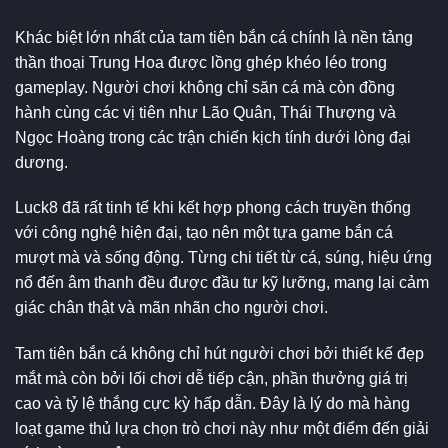
Khác biệt lớn nhất của tam tiên bắn cá chính là nền tảng
thần thoại Trung Hoa được lồng ghép khéo léo trong
gameplay. Người chơi không chỉ săn cá mà còn đồng
hành cùng các vị tiên như Lão Quân, Thái Thượng và
Ngọc Hoàng trong các trận chiến kịch tính dưới lòng đại
dương.
Luck8 đã rất tinh tế khi kết hợp phong cách truyền thống
với công nghệ hiện đại, tạo nên một tựa game bắn cá
mượt mà và sống động. Từng chi tiết từ cá, súng, hiệu ứng
nổ đến âm thanh đều được đầu tư kỹ lưỡng, mang lại cảm
giác chân thật và mãn nhãn cho người chơi.
Tam tiên bắn cá không chỉ hút người chơi bởi thiết kế đẹp
mắt mà còn bởi lối chơi dễ tiếp cận, phần thưởng giá trị
cao và tỷ lệ thắng cực kỳ hấp dẫn. Đây là lý do mà hàng
loạt game thủ lựa chọn trò chơi này như một điểm đến giải