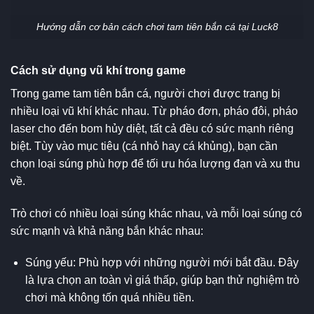
Hướng dẫn cơ bản cách chơi tam tiên bắn cá tại Luck8
Cách sử dụng vũ khí trong game
Trong game tam tiên bắn cá, người chơi được trang bị
nhiều loại vũ khí khác nhau. Từ pháo đơn, pháo đôi, pháo
laser cho đến bom hủy diệt, tất cả đều có sức mạnh riêng
biệt. Tùy vào mục tiêu (cá nhỏ hay cá khủng), bạn cần
chọn loại súng phù hợp để tối ưu hóa lượng đạn và xu thu
về.
Trò chơi có nhiều loại súng khác nhau, và mỗi loại súng có
sức mạnh và khả năng bắn khác nhau:
Súng yếu: Phù hợp với những người mới bắt đầu. Đây
là lựa chọn an toàn vì giá thấp, giúp bạn thử nghiệm trò
chơi mà không tốn quá nhiều tiền.